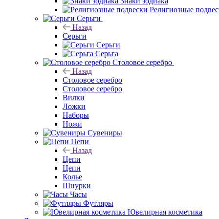
Знаки зодиака
Религиозные подве
Серьги
Назад
Серьги
Серьги
Серьга
Столовое серебро
Назад
Столовое серебро
Столовое серебро
Вилки
Ложки
Наборы
Ножи
Сувениры
Цепи
Назад
Цепи
Цепи
Колье
Шнурки
Часы
Футляры
Ювелирная косметика