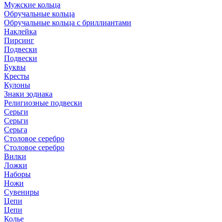
Мужские кольца
Обручальные кольца
Обручальные кольца с бриллиантами
Наклейка
Пирсинг
Подвески
Подвески
Буквы
Кресты
Кулоны
Знаки зодиака
Религиозные подвески
Серьги
Серьги
Серьга
Столовое серебро
Столовое серебро
Вилки
Ложки
Наборы
Ножи
Сувениры
Цепи
Цепи
Колье