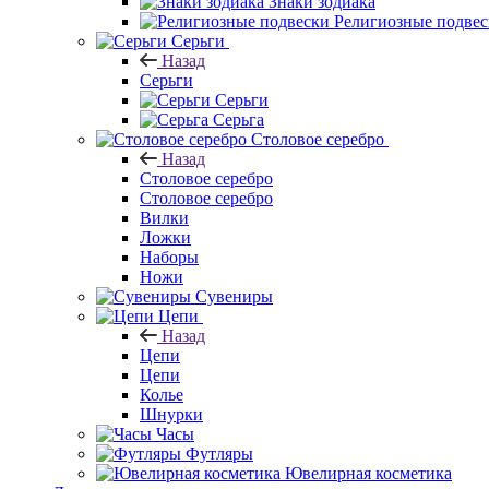
Знаки зодиака
Религиозные подве
Серьги
Назад
Серьги
Серьги
Серьга
Столовое серебро
Назад
Столовое серебро
Столовое серебро
Вилки
Ложки
Наборы
Ножи
Сувениры
Цепи
Назад
Цепи
Цепи
Колье
Шнурки
Часы
Футляры
Ювелирная косметика