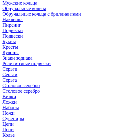
Мужские кольца
Обручальные кольца
Обручальные кольца с бриллиантами
Наклейка
Пирсинг
Подвески
Подвески
Буквы
Кресты
Кулоны
Знаки зодиака
Религиозные подвески
Серьги
Серьги
Серьга
Столовое серебро
Столовое серебро
Вилки
Ложки
Наборы
Ножи
Сувениры
Цепи
Цепи
Колье