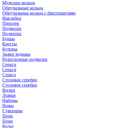
Мужские кольца
Обручальные кольца
Обручальные кольца с бриллиантами
Наклейка
Пирсинг
Подвески
Подвески
Буквы
Кресты
Кулоны
Знаки зодиака
Религиозные подвески
Серьги
Серьги
Серьга
Столовое серебро
Столовое серебро
Вилки
Ложки
Наборы
Ножи
Сувениры
Цепи
Цепи
Колье