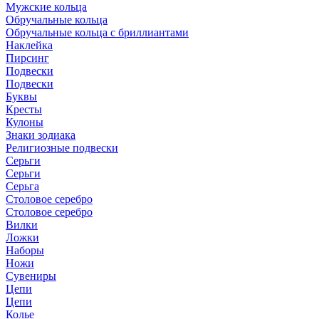
Мужские кольца
Обручальные кольца
Обручальные кольца с бриллиантами
Наклейка
Пирсинг
Подвески
Подвески
Буквы
Кресты
Кулоны
Знаки зодиака
Религиозные подвески
Серьги
Серьги
Серьга
Столовое серебро
Столовое серебро
Вилки
Ложки
Наборы
Ножи
Сувениры
Цепи
Цепи
Колье