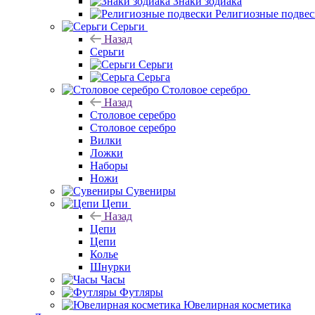
Знаки зодиака
Религиозные подве
Серьги
Назад
Серьги
Серьги
Серьга
Столовое серебро
Назад
Столовое серебро
Столовое серебро
Вилки
Ложки
Наборы
Ножи
Сувениры
Цепи
Назад
Цепи
Цепи
Колье
Шнурки
Часы
Футляры
Ювелирная косметика