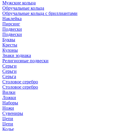
Мужские кольца
Обручальные кольца
Обручальные кольца с бриллиантами
Наклейка
Пирсинг
Подвески
Подвески
Буквы
Кресты
Кулоны
Знаки зодиака
Религиозные подвески
Серьги
Серьги
Серьга
Столовое серебро
Столовое серебро
Вилки
Ложки
Наборы
Ножи
Сувениры
Цепи
Цепи
Колье