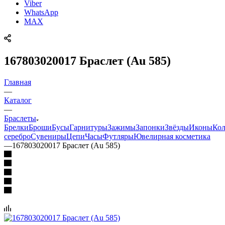
Viber
WhatsApp
MAX
167803020017 Браслет (Au 585)
Главная
—
Каталог
—
Браслеты
Брелки
Броши
Бусы
Гарнитуры
Зажимы
Запонки
Звёзды
Иконы
Кол
серебро
Сувениры
Цепи
Часы
Футляры
Ювелирная косметика
—
167803020017 Браслет (Au 585)