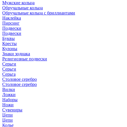
Мужские кольца
Обручальные кольца
Обручальные кольца с бриллиантами
Наклейка
Пирсинг
Подвески
Подвески
Буквы
Кресты
Кулоны
Знаки зодиака
Религиозные подвески
Серьги
Серьги
Серьга
Столовое серебро
Столовое серебро
Вилки
Ложки
Наборы
Ножи
Сувениры
Цепи
Цепи
Колье