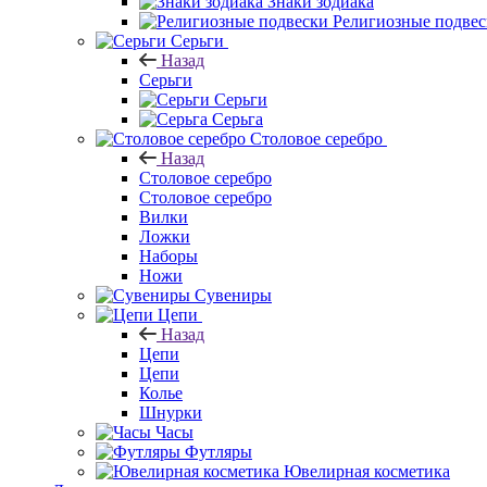
Знаки зодиака
Религиозные подве
Серьги
Назад
Серьги
Серьги
Серьга
Столовое серебро
Назад
Столовое серебро
Столовое серебро
Вилки
Ложки
Наборы
Ножи
Сувениры
Цепи
Назад
Цепи
Цепи
Колье
Шнурки
Часы
Футляры
Ювелирная косметика