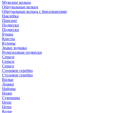
Мужские кольца
Обручальные кольца
Обручальные кольца с бриллиантами
Наклейка
Пирсинг
Подвески
Подвески
Буквы
Кресты
Кулоны
Знаки зодиака
Религиозные подвески
Серьги
Серьги
Серьга
Столовое серебро
Столовое серебро
Вилки
Ложки
Наборы
Ножи
Сувениры
Цепи
Цепи
Колье