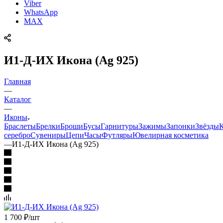
Viber
WhatsApp
MAX
И1-Д-ИХ Икона (Ag 925)
Главная
—
Каталог
—
Иконы
Браслеты
Брелки
Броши
Бусы
Гарнитуры
Зажимы
Запонки
Звёзды
серебро
Сувениры
Цепи
Часы
Футляры
Ювелирная косметика
—
И1-Д-ИХ Икона (Ag 925)
1 700
₽
/шт