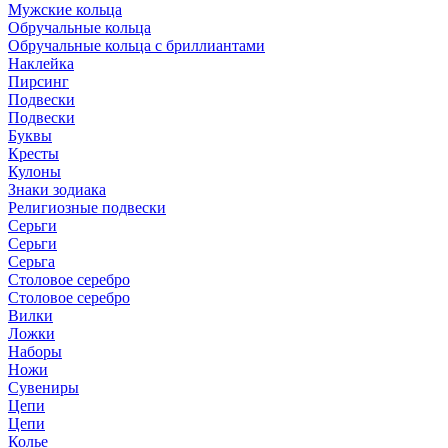
Мужские кольца
Обручальные кольца
Обручальные кольца с бриллиантами
Наклейка
Пирсинг
Подвески
Подвески
Буквы
Кресты
Кулоны
Знаки зодиака
Религиозные подвески
Серьги
Серьги
Серьга
Столовое серебро
Столовое серебро
Вилки
Ложки
Наборы
Ножи
Сувениры
Цепи
Цепи
Колье