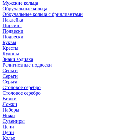
Мужские кольца
Обручальные кольца
Обручальные кольца с бриллиантами
Наклейка
Пирсинг
Подвески
Подвески
Буквы
Кресты
Кулоны
Знаки зодиака
Религиозные подвески
Серьги
Серьги
Серьга
Столовое серебро
Столовое серебро
Вилки
Ложки
Наборы
Ножи
Сувениры
Цепи
Цепи
Колье