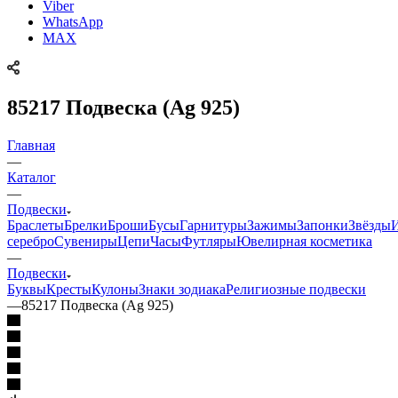
Viber
WhatsApp
MAX
85217 Подвеска (Ag 925)
Главная
—
Каталог
—
Подвески
Браслеты
Брелки
Броши
Бусы
Гарнитуры
Зажимы
Запонки
Звёзды
серебро
Сувениры
Цепи
Часы
Футляры
Ювелирная косметика
—
Подвески
Буквы
Кресты
Кулоны
Знаки зодиака
Религиозные подвески
—
85217 Подвеска (Ag 925)