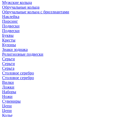
Мужские кольца
Обручальные кольца
Обручальные кольца с бриллиантами
Наклейка
Пирсинг
Подвески
Подвески
Буквы
Кресты
Кулоны
Знаки зодиака
Религиозные подвески
Серьги
Серьги
Серьга
Столовое серебро
Столовое серебро
Вилки
Ложки
Наборы
Ножи
Сувениры
Цепи
Цепи
Колье