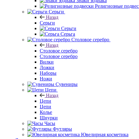
Знаки зодиака
Религиозные подве
Серьги
Назад
Серьги
Серьги
Серьга
Столовое серебро
Назад
Столовое серебро
Столовое серебро
Вилки
Ложки
Наборы
Ножи
Сувениры
Цепи
Назад
Цепи
Цепи
Колье
Шнурки
Часы
Футляры
Ювелирная косметика